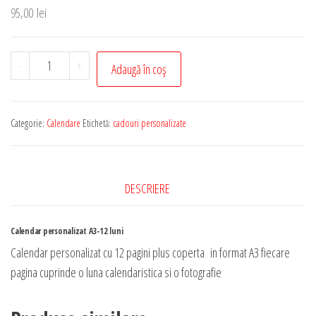
95,00
lei
Cantitate
-
+
Adaugă în coș
Calendar
personalizat
A3
Categorie:
Calendare
Etichetă:
cadouri personalizate
-12
luni
DESCRIERE
Calendar personalizat A3-12 luni
Calendar personalizat cu 12 pagini plus coperta in format A3 fiecare
pagina cuprinde o luna calendaristica si o fotografie