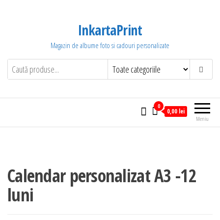
Sari
la
InkartaPrint
conținut
Magazin de albume foto si cadouri personalizate
0
0,00 lei
Meniu
Calendar personalizat A3 -12
luni