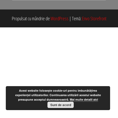
Propulsat cu mândrie de
WordPress
|
Temă:
Envo Storefront
Acest website folosește cookie-uri pentru îmbunătățirea
experienței utilizatorilor. Continuarea utilizării acestui website
presupune acceptul dumneavoastră.
Mai multe detalii aici
Sunt de acord