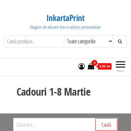
Sari
la
InkartaPrint
conținut
Magazin de albume foto si cadouri personalizate
0
0,00 lei
Meniu
Cadouri 1-8 Martie
Caută
după: