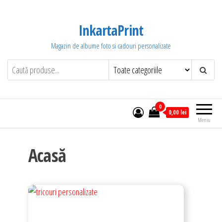
Sari
la
InkartaPrint
conținut
Magazin de albume foto si cadouri personalizate
0
0,00 lei
Meniu
Acasă