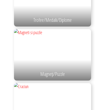
Trofee/Medalii/Diplome
Magneţi/Puzzle