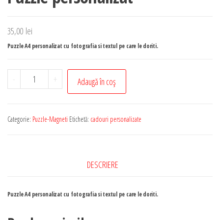
35,00
lei
Puzzle A4 personalizat cu fotografia si textul pe care le doriti.
Cantitate
-
+
Adaugă în coș
Puzzle
personalizat
Categorie:
Puzzle-Magneti
Etichetă:
cadouri personalizate
DESCRIERE
Puzzle A4 personalizat cu fotografia si textul pe care le doriti.