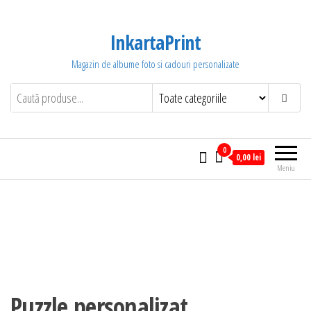
Sari
la
InkartaPrint
conținut
Magazin de albume foto si cadouri personalizate
0
0,00 lei
Meniu
Puzzle personalizat