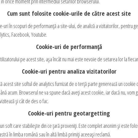
or în orice moment prin intermediul setărilor browserului.
Cum sunt folosite cookie-urile de către acest site
e-uri în scopuri de performanță a site-ului, de analiză a vizitatorilor, pentru g
alytics, Facebook, Youtube.
Cookie-uri de performanță
ilizatorului pe acest site, așa încât nu mai este nevoie de setarea lor la fiecare
Cookie-uri pentru analiza vizitatorilor
ză acest site softul de analytics furnizat de o terță parte generează un cookie d
e până acum. Browserul ne va spune dacă aveți acest cookie, iar dacă nu, vom 
vizitează și cât de des o fac.
Cookie-uri pentru geotargetting
 un soft care stabilește din ce țară proveniți. Este complet anonim și este folo
astră în limba română sau în altă limbă primiți aceeași reclamă.