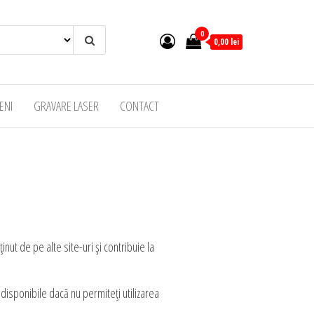
0
0,00 lei
ENI
GRAVARE LASER
CONTACT
inut de pe alte site-uri și contribuie la
i disponibile dacă nu permiteți utilizarea