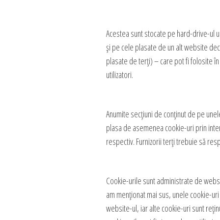
Acestea sunt stocate pe hard-drive-ul un
și pe cele plasate de un alt website dec
plasate de terți) – care pot fi folosite 
utilizatori.
Anumite secțiuni de conținut de pe unele 
plasa de asemenea cookie-uri prin inter
respectiv. Furnizorii terți trebuie să res
Cookie-urile sunt administrate de webse
am menționat mai sus, unele cookie-uri s
website-ul, iar alte cookie-uri sunt reți