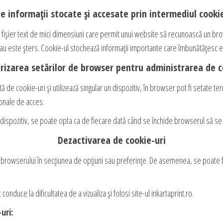
de informații stocate și accesate prin intermediul cookie
un fișier text de mici dimensiuni care permit unui website să recunoască un 
u este șters. Cookie-ul stochează informații importante care îmbunătățesc e
arizarea setărilor de browser pentru administrarea de c
 de cookie-uri și utilizează singular un dispozitiv, în browser pot fi setate 
sonale de acces.
 dispozitiv, se poate opta ca de fiecare dată când se închide browserul să se 
Dezactivarea de cookie-uri
browserului în secțiunea de opțiuni sau preferințe. De asemenea, se poate fol
conduce la dificultatea de a vizualiza și folosi site-ul inkartaprint.ro.
-uri: