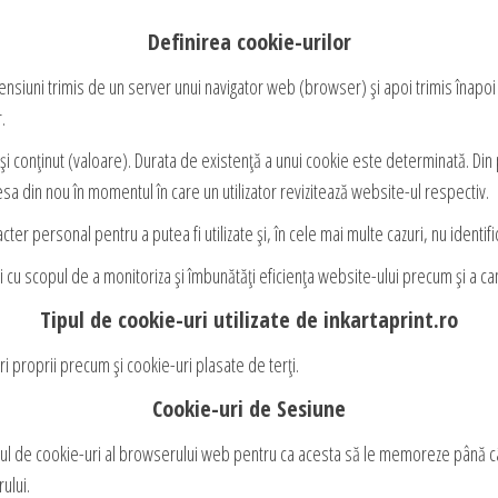
Definirea cookie-urilor
mensiuni trimis de un server unui navigator web (browser) și apoi trimis înapoi
.
și conținut (valoare). Durata de existență a unui cookie este determinată. Di
sa din nou în momentul în care un utilizator revizitează website-ul respectiv.
cter personal pentru a putea fi utilizate şi, în cele mai multe cazuri, nu identifi
i cu scopul de a monitoriza și îmbunătăți eficiența website-ului precum și a ca
Tipul de cookie-uri utilizate de inkartaprint.ro
uri proprii precum și cookie-uri plasate de terți.
Cookie-uri de Sesiune
ul de cookie-uri al browserului web pentru ca acesta să le memoreze până câ
ului.