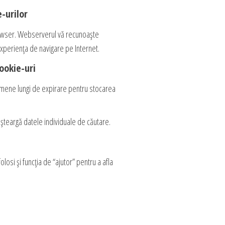
-urilor
browser. Webserverul vă recunoaște
xperienţa de navigare pe Internet.
ookie-uri
termene lungi de expirare pentru stocarea
șteargă datele individuale de căutare.
osi și funcția de “ajutor” pentru a afla