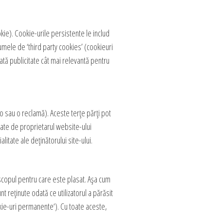
kie). Cookie-urile persistente le includ
umele de ‘third party cookies’ (cookieuri
rată publicitate cât mai relevantă pentru
eo sau o reclamă). Aceste terțe părți pot
sate de proprietarul website-ului
litate ale deținătorului site-ului.
scopul pentru care este plasat. Așa cum
 reținute odată ce utilizatorul a părăsit
ookie-uri permanente‘). Cu toate aceste,