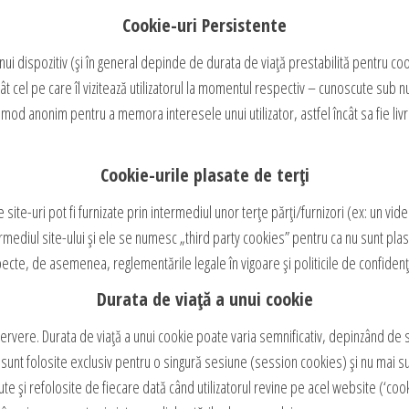
Cookie-uri Persistente
ui dispozitiv (și în general depinde de durata de viață prestabilită pentru coo
ât cel pe care îl vizitează utilizatorul la momentul respectiv – cunoscute sub n
în mod anonim pentru a memora interesele unui utilizator, astfel încât sa fie liv
Cookie-urile plasate de terți
site-uri pot fi furnizate prin intermediul unor terțe părți/furnizori (ex: un vid
mediul site-ului și ele se numesc „third party cookies” pentru ca nu sunt pla
pecte, de asemenea, reglementările legale în vigoare și politicile de confidenția
Durata de viață a unui cookie
rvere. Durata de viață a unui cookie poate varia semnificativ, depinzând de 
unt folosite exclusiv pentru o singură sesiune (session cookies) și nu mai sunt
nute și refolosite de fiecare dată când utilizatorul revine pe acel website (‘c