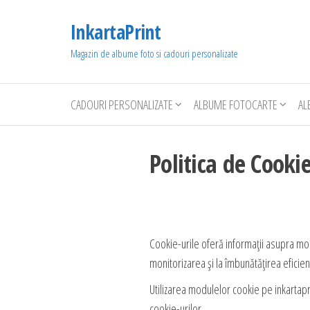
Sari
InkartaPrint
la
conținut
Magazin de albume foto si cadouri personalizate
CADOURI PERSONALIZATE
ALBUME FOTOCARTE
AL
Politica de Cookie
Cookie-urile oferă informații asupra modul
monitorizarea și la îmbunătățirea eficien
Utilizarea modulelor cookie pe inkartapri
cookie-urilor.