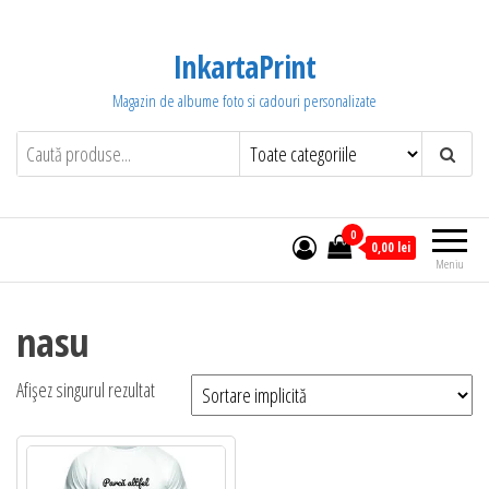
Sari
la
InkartaPrint
conținut
Magazin de albume foto si cadouri personalizate
0
0,00 lei
Meniu
nasu
Afișez singurul rezultat