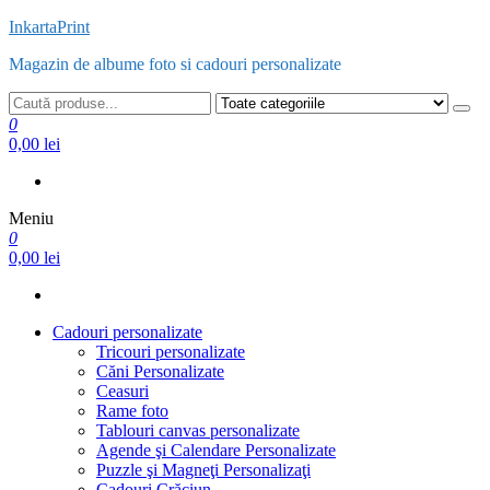
Sari
InkartaPrint
la
Magazin de albume foto si cadouri personalizate
conținut
0
0,00 lei
Meniu
0
0,00 lei
Cadouri personalizate
Tricouri personalizate
Căni Personalizate
Ceasuri
Rame foto
Tablouri canvas personalizate
Agende şi Calendare Personalizate
Puzzle şi Magneţi Personalizaţi
Cadouri Crăciun