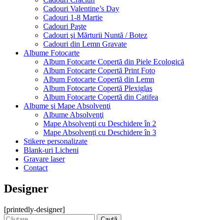
Cadouri Valentine’s Day
Cadouri 1-8 Martie
Cadouri Paşte
Cadouri şi Mărturii Nuntă / Botez
Cadouri din Lemn Gravate
Albume Fotocarte
Album Fotocarte Copertă din Piele Ecologică
Album Fotocarte Copertă Print Foto
Album Fotocarte Copertă din Lemn
Album Fotocarte Copertă Plexiglas
Album Fotocarte Copertă din Catifea
Albume şi Mape Absolvenţi
Albume Absolvenţi
Mape Absolvenţi cu Deschidere în 2
Mape Absolvenţi cu Deschidere în 3
Stikere personalizate
Blank-uri Licheni
Gravare laser
Contact
Designer
[printedly-designer]
Caută