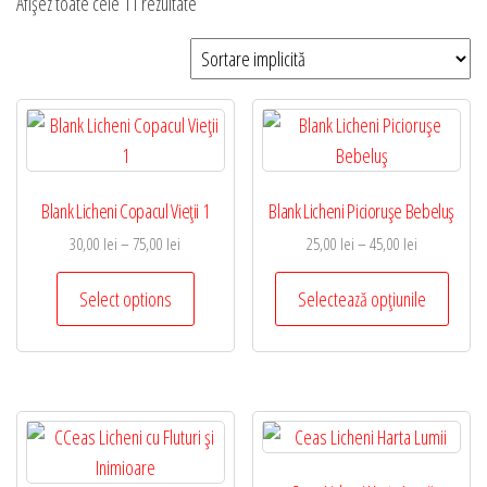
Afișez toate cele 11 rezultate
Blank Licheni Copacul Vieţii 1
Blank Licheni Picioruşe Bebeluş
Interval
Interval
30,00
lei
–
75,00
lei
25,00
lei
–
45,00
lei
de
de
Acest
Acest
prețuri:
prețuri:
Select options
Selectează opțiunile
produs
produ
30,00 lei
25,00 lei
are
are
până
până
mai
mai
la
la
75,00 lei
45,00 lei
multe
multe
variații.
variați
Opțiunile
Opțiun