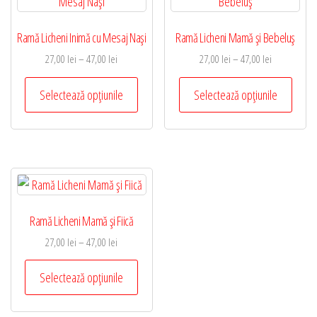
pot
pot
Ramă Licheni Inimă cu Mesaj Naşi
Ramă Licheni Mamă şi Bebeluş
fi
fi
alese
alese
Interval
Interval
27,00
lei
–
47,00
lei
27,00
lei
–
47,00
lei
de
de
în
în
Acest
Acest
prețuri:
prețuri:
Selectează opțiunile
Selectează opțiunile
pagina
pagina
produs
produ
27,00 lei
27,00 lei
produsului.
produsul
are
are
până
până
mai
mai
la
la
47,00 lei
47,00 lei
multe
multe
variații.
variați
Opțiunile
Opțiun
Ramă Licheni Mamă şi Fiică
pot
pot
fi
fi
Interval
27,00
lei
–
47,00
lei
de
alese
alese
Acest
prețuri:
Selectează opțiunile
în
în
produs
27,00 lei
pagina
pagin
are
până