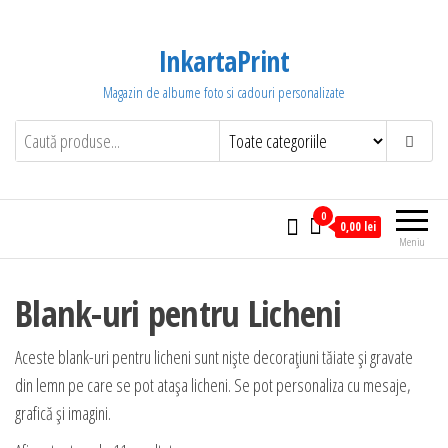
Sari
la
InkartaPrint
conținut
Magazin de albume foto si cadouri personalizate
0
0,00 lei
Meniu
Blank-uri pentru Licheni
Aceste blank-uri pentru licheni sunt nişte decoraţiuni tăiate şi gravate
din lemn pe care se pot ataşa licheni. Se pot personaliza cu mesaje,
grafică şi imagini.