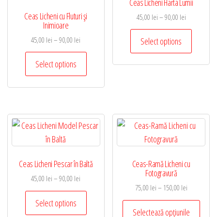
Ceas Licheni Harta Lumii
pot
pot
Ceas Licheni cu Fluturi şi
fi
fi
Interval
45,00
lei
–
90,00
lei
Inimioare
de
alese
alese
Acest
Interval
45,00
lei
–
90,00
lei
prețuri:
Select options
în
în
produs
de
45,00 lei
Acest
pagina
pagin
are
prețuri:
până
Select options
produs
produsului.
produs
mai
45,00 lei
la
are
până
90,00 lei
multe
mai
la
variații.
90,00 lei
multe
Opțiunil
variații.
pot
Opțiunile
fi
pot
alese
Ceas Licheni Pescar în Baltă
Ceas-Ramă Licheni cu
fi
în
Fotogravură
alese
Interval
45,00
lei
–
90,00
lei
pagina
Interval
75,00
lei
–
150,00
lei
de
în
Acest
produsul
de
prețuri:
Select options
Acest
pagina
produs
prețuri:
Selectează opțiunile
45,00 lei