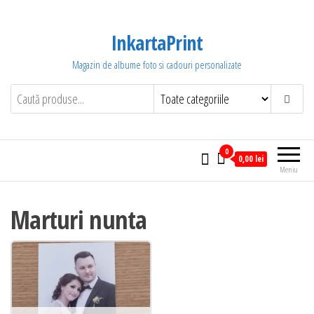
Sari
la
InkartaPrint
conținut
Magazin de albume foto si cadouri personalizate
0
0,00 lei
Meniu
Marturi nunta