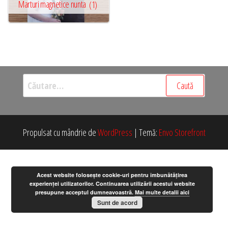
Marturi magnetice nunta
(1)
Caută
după:
Propulsat cu mândrie de
WordPress
|
Temă:
Envo Storefront
Acest website folosește cookie-uri pentru îmbunătățirea
experienței utilizatorilor. Continuarea utilizării acestui website
presupune acceptul dumneavoastră.
Mai multe detalii aici
Sunt de acord